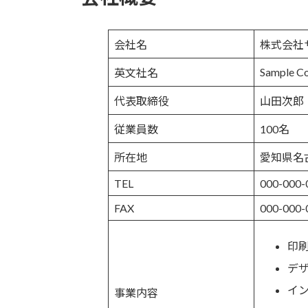
会社名
株式会社
Sample Co.
英文社名
代表取締役
山田次郎
従業員数
100名
所在地
愛知県名
TEL
000-000-
FAX
000-000-
印
デ
イ
事業内容