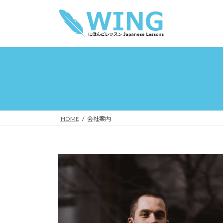
コ
ナ
ン
ビ
テ
ゲ
ン
ー
ツ
シ
へ
ョ
ス
ン
キ
に
ッ
移
プ
動
HOME
会社案内