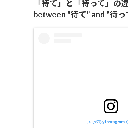
日
「待て」と「待って」の違いは？ W
時
:
between "待て" and "待っ
この投稿をInstagram