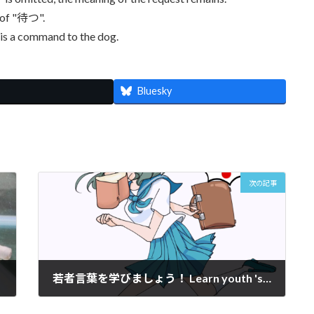
 of "待つ".
t is a command to the dog.
Bluesky
次の記事
若者言葉を学びましょう！ Learn youth 's Japanese!【日本語レッスン】
2022年3月29日