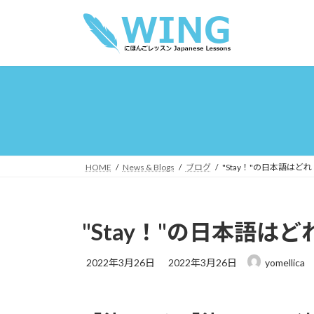
コ
ナ
ン
ビ
テ
ゲ
ン
ー
ツ
シ
へ
ョ
ス
ン
キ
に
ッ
移
プ
動
HOME
News & Blogs
ブログ
"Stay！"の日本語は
"Stay！"の日本語
最
2022年3月26日
2022年3月26日
yomellica
終
更
新