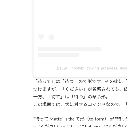
よしみ Yoshimi(@wing_japanese_
「待って」は「待つ」のて形です。その後に
つけますが、「ください」が省略されても、
一方、「待て」は「待つ」の命令形。
この場面では、犬に対するコマンドなので、
"待って Matte" is the て形（te-form） of "待つ". It is
as "ください" or "ほしい" but even if "ください" is om