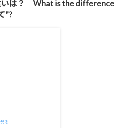
hat is the difference
て"?
で見る